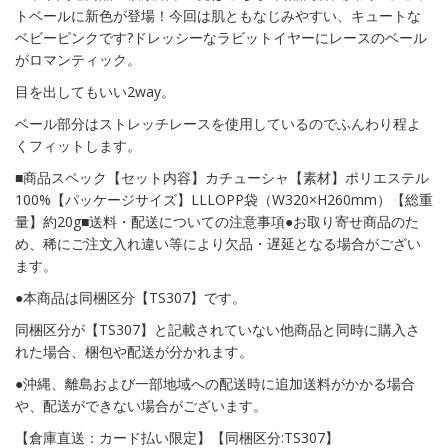
トベールに新色が登場！今回は肌ともなじみやすい、キュートな
ベビーピンクです?ドレッシーなラビットイヤーにレースのベール
がロマンティック。
目を出してもいい2way。
ベール部分はストレッチレースを使用しているのでふんわり程よ
くフィットします。
■商品スペック【セット内容】カチューシャ【素材】ポリエステル
100%【パッケージサイズ】LLLOPP袋（W320×H260mm）【総重
量】約20g■送料・配送についての注意事項●お取り寄せ商品のた
め、稀にご注文入れ違い等により欠品・遅延となる場合がござい
ます。
●本商品は同梱区分【TS307】です。
同梱区分が【TS307】と記載されていない他商品と同時に購入さ
れた場合、梱包や配送が分かれます。
●沖縄、離島および一部地域への配送時に追加送料がかかる場合
や、配送ができない場合がございます。
【倉庫直送：カード払い限定】【同梱区分:TS307】