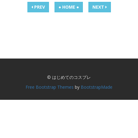
PREV
● HOME ●
NEXT
© はじめてのコスプレ
Free Bootstrap Themes
by
BootstrapMade