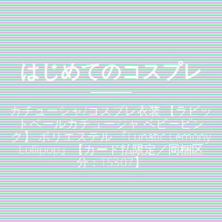
はじめてのコスプレ
カチューシャ/コスプレ衣装 【ラビッ
トベールカチューシャ ベビーピン
ク】 ポリエステル 『Lunatic Lemony
Lollipop』【カード払限定／同梱区
分：TS307】