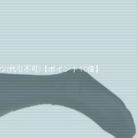
イツ(代引不可)【ポイント10倍】