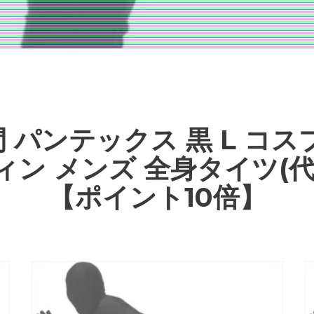
 パンテックス 黒 L コス
ィン メンズ 全身タイツ(代
【ポイント10倍】