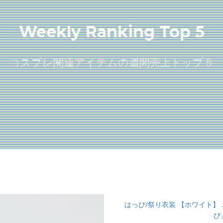
Weekly Ranking Top 5
コスプレ関連アイテムの週間売上トップ５
はっぴ/祭り衣装 【ホワイト】
ぴ