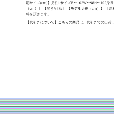
応サイズ(cm)】男性LサイズB〜102W〜98H〜102
（cm）】-【開き/仕様】-【モデル身長（cm）】-【
料を頂きます。
【代引きについて】こちらの商品は、代引きでの出荷