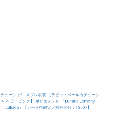
チューシャ/コスプレ衣装 【ラビットベールカチューシ
ャ ベビーピンク】 ポリエステル 『Lunatic Lemony
Lollipop』【カード払限定／同梱区分：TS307】