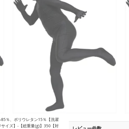
85％、ポリウレタン15％【洗濯
ズ】-【総重量(g)】350【対
レビュー件数