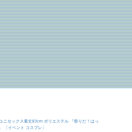
 ユニセックス着丈83cm ポリエステル 『祭りだ！はっ
』 〔イベント コスプレ〕