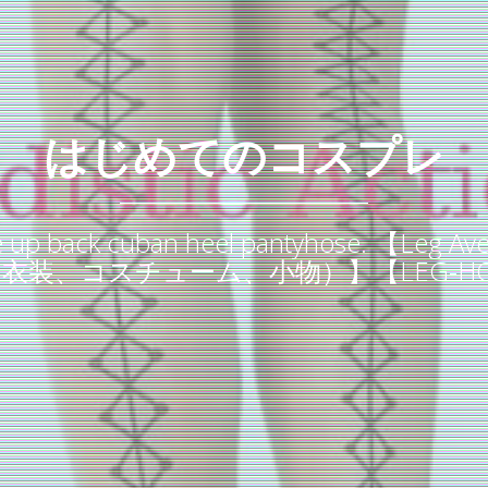
はじめてのコスプレ
ce up back cuban heel pantyhose
衣装、コスチューム、小物）】【LEG-HO-