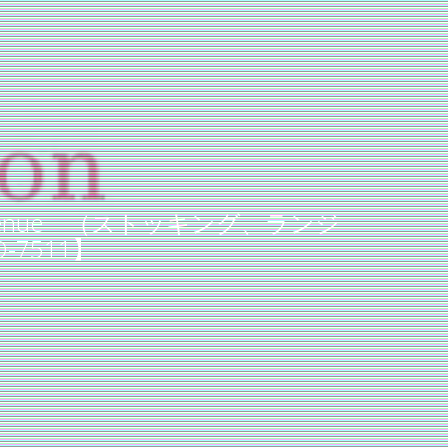
. 【Leg Avenue （ストッキング、ランジ
7511】