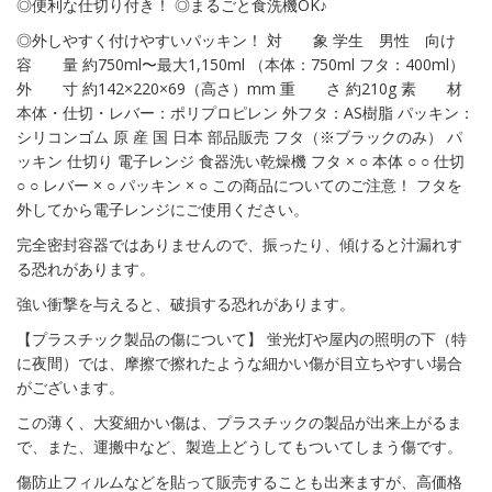
◎便利な仕切り付き！ ◎まるごと食洗機OK♪
◎外しやすく付けやすいパッキン！ 対 象 学生 男性 向け
容 量 約750ml〜最大1,150ml （本体：750ml フタ：400ml）
外 寸 約142×220×69（高さ）mm 重 さ 約210g 素 材
本体・仕切・レバー：ポリプロピレン 外フタ：AS樹脂 パッキン：
シリコンゴム 原 産 国 日本 部品販売 フタ（※ブラックのみ） パ
ッキン 仕切り 電子レンジ 食器洗い乾燥機 フタ × ○ 本体 ○ ○ 仕切
○ ○ レバー × ○ パッキン × ○ この商品についてのご注意！ フタを
外してから電子レンジにご使用ください。
完全密封容器ではありませんので、振ったり、傾けると汁漏れす
る恐れがあります。
強い衝撃を与えると、破損する恐れがあります。
【プラスチック製品の傷について】 蛍光灯や屋内の照明の下（特
に夜間）では、摩擦で擦れたような細かい傷が目立ちやすい場合
がございます。
この薄く、大変細かい傷は、プラスチックの製品が出来上がるま
で、また、運搬中など、製造上どうしてもついてしまう傷です。
傷防止フィルムなどを貼って販売することも出来ますが、高価格