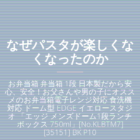
なぜパスタが楽しくな
くなったのか
お弁当箱 弁当箱 1段 日本製だから安
心、安全！お父さんや男の子にオスス
メのお弁当箱電子レンジ対応 食洗機
対応 ドーム型 EDGE イエロースタジ
オ 「エッジ メンズドーム1段ランチ
ボックス 750ml」[No.KLBTM7]
[35151] BK P10