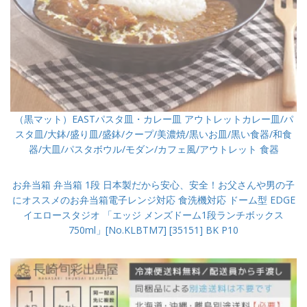
（黒マット）EASTパスタ皿・カレー皿 アウトレットカレー皿/パ
スタ皿/大鉢/盛り皿/盛鉢/クープ/美濃焼/黒いお皿/黒い食器/和食
器/大皿/パスタボウル/モダン/カフェ風/アウトレット 食器
お弁当箱 弁当箱 1段 日本製だから安心、安全！お父さんや男の子
にオススメのお弁当箱電子レンジ対応 食洗機対応 ドーム型 EDGE
イエロースタジオ 「エッジ メンズドーム1段ランチボックス
750ml」[No.KLBTM7] [35151] BK P10