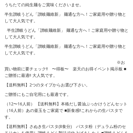
うちたての純生麺をご賞味くださいませ。
半生讃岐うどん「讃岐麺維新」 麺通な方へ！ご家庭用や贈り物と
して大人気です。
半生讃岐うどん「讃岐麺維新」 麺通な方へ！ご家庭用や贈り物と
して大人気です。
半生讃岐うどん「讃岐麺維新」 麺通な方へ！ご家庭用や贈り物と
して大人気です。
※お
買い物前に要チェック!! 〜得板〜 楽天のお得イベント掲示板 ■
ご贈答に最適!! 大人気です。
【送料無料】2つのタイプからお選び下さい。
ご贈答にもご自宅用にも最適です。
（12〜16人前） 【送料無料】本格だし醤油ぶっかけうどんセット
（16人前）あの釜玉をご家庭で ■新食感!!これからの生パスタで
す。
【送料無料】さぬき生パスタ(8食分) パスタ粉（デュラム粉のセ
モリナ）を使用し讃岐うどん製法で仕上げました！ ■讃岐うどんを