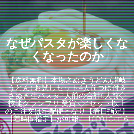
なぜパスタが楽しくな
くなったのか
【送料無料】本場さぬきうどん(讃岐
うどん) お試しセット4人前つゆ付＆
さぬき生パスタ2人前の合計6人前◇
技能グランプリ 受賞 ◇4セット以上
のご注文は宅配便となり【着日指定】
【着時間指定】が可能！ 10P01Oct16