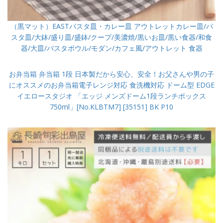
（黒マット）EASTパスタ皿・カレー皿 アウトレットカレー皿/パ
スタ皿/大鉢/盛り皿/盛鉢/クープ/美濃焼/黒いお皿/黒い食器/和食
器/大皿/パスタボウル/モダン/カフェ風/アウトレット 食器
お弁当箱 弁当箱 1段 日本製だから安心、安全！お父さんや男の子
にオススメのお弁当箱電子レンジ対応 食洗機対応 ドーム型 EDGE
イエロースタジオ 「エッジ メンズドーム1段ランチボックス
750ml」[No.KLBTM7] [35151] BK P10