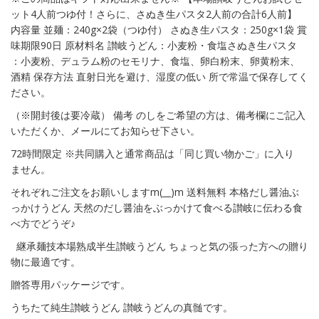
ット4人前つゆ付！さらに、さぬき生パスタ2人前の合計6人前】
内容量 並麺：240g×2袋（つゆ付） さぬき生パスタ：250g×1袋 賞
味期限90日 原材料名 讃岐うどん：小麦粉・食塩さぬき生パスタ
：小麦粉、デュラム粉のセモリナ、食塩、卵白粉末、卵黄粉末、
酒精 保存方法 直射日光を避け、湿度の低い 所で常温で保存してく
ださい。
（※開封後は要冷蔵） 備考 のしをご希望の方は、備考欄にご記入
いただくか、メールにてお知らせ下さい。
72時間限定 ※共同購入と通常商品は「同じ買い物かご」に入り
ません。
それぞれご注文をお願いしますm(__)m 送料無料 本格だし醤油ぶ
っかけうどん 天然のだし醤油をぶっかけて食べる讃岐に伝わる食
べ方でどうぞ♪
継承麺技本場熟成半生讃岐うどん ちょっと気の張った方への贈り
物に最適です。
贈答専用パッケージです。
うちたて純生讃岐うどん 讃岐うどんの真髄です。