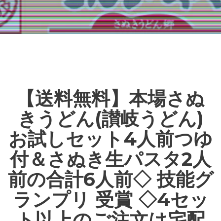
【送料無料】本場さぬ
きうどん(讃岐うどん)
お試しセット4人前つゆ
付＆さぬき生パスタ2人
前の合計6人前◇ 技能グ
ランプリ 受賞 ◇4セッ
ト以上のご注文は宅配