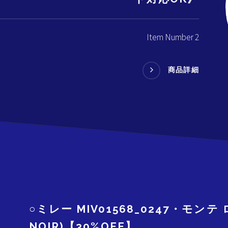
Item Number 2
商品詳細
○ミレー MIV01568_0247・モンテ
NOIR)【30%OFF】