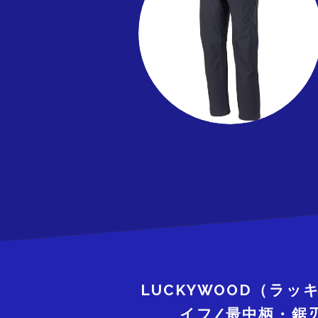
LUCKYWOOD（ラ
イフ/最中柄・鋸