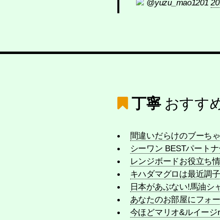
@yuzu_mao1201
20
丁寧
おすす
間違いだらけのブーちゃ
シーワン BESTパートナ
レンジボードお役立ち
キハダマグロは最近調
日本があぶない!馬油シ
あなたのお部屋にフォ
今ほどマリオ&ルイージ