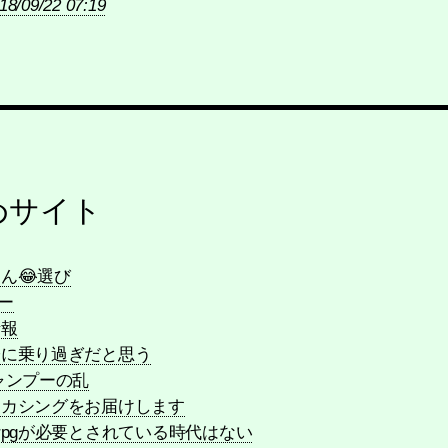
18/09/22 07:19
めサイト
ん😂選び
ー
情報
子に乗り過ぎだと思う
ャンプーの乱
ーカシングをお届けします
rpgが必要とされている時代はない