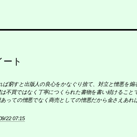
イート
o: 貧すれば窮すと出版人の良心をかなぐり捨て、対立と憎悪
僕は不買ではなく丁寧につくられた書物を書い続けること
想あっての憎悪でなく商売としての憎悪だから金さえあれ
09/22 07:15