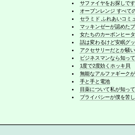
サファイヤをお探しです
オーブンレンジ すべて
セラミド ふれあいコミ
マッキンゼーが認めた
女たちのカーボンヒー
話は変わるけど安眠グ
アクセサリーだとか騒
ビジネスマンなら知って
1度で2度効くホッキ貝
無能なアルファギーク
手と手と電池
目薬について私が知っ
プライバシーが僕を苦