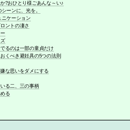
か?おひとり様ごあんな～い♪
のシーンに、光を。
ュニケーション
プロントの凄さ
ター
ッズ
いでるのは一部の童貞だけ
おくべき避妊具の5つの法則
が嫌な思いをダメにする
ている二、三の事柄
しめる