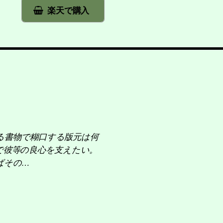
楽天で購入
を煽る書物で糊口する版元は何
で彼等の良心を支えたい。
ばその…