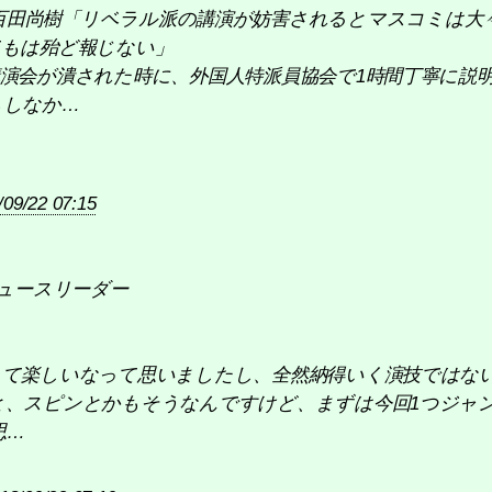
_dress: 百田尚樹「リベラル派の講演が妨害されるとマスコ
てもは殆ど報じない」
演会が潰された時に、外国人特派員協会で1時間丁寧に説
もしなか…
/09/22 07:15
e: ニュースリーダー
て楽しいなって思いましたし、全然納得いく演技ではない
と、スピンとかもそうなんですけど、まずは今回1つジャ
思…