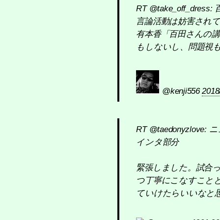
RT @take_off
言論活動は妨害され
有本香「百田さんの講
もしないし、問題視
@kenji556
2018
RT @taedonyzlov
インタ部分
緊張しました。試合っ
つ丁寧にこなすこと
ていけたらいいなと