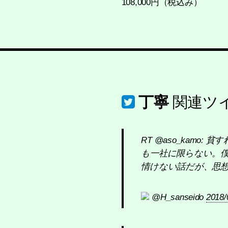
108,000円（税込み）
丁寧
関連ツ
RT @aso_kam
も一社に限らない。
情けない話だが、思
@H_sanseido
2018/