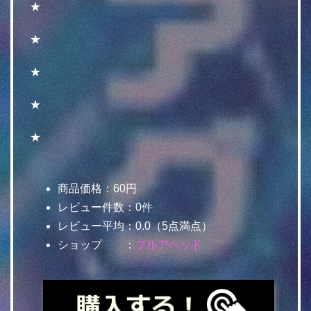
★
★
★
★
★
商品価格：60円
レビュー件数：0件
レビュー平均：0.0（5点満点）
ショップ ：
フルアヘッド