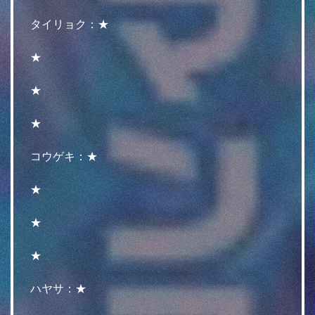
タイリョク：★
★
★
★
コウゲキ：★
★
★
★
ハヤサ：★