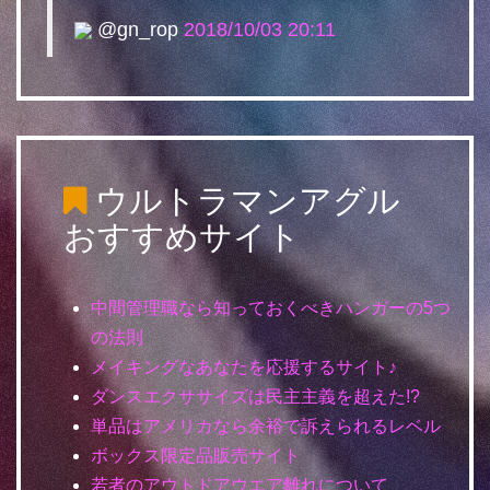
@gn_rop
2018/10/03 20:11
ウルトラマンアグル
おすすめサイト
中間管理職なら知っておくべきハンガーの5つ
の法則
メイキングなあなたを応援するサイト♪
ダンスエクササイズは民主主義を超えた!?
単品はアメリカなら余裕で訴えられるレベル
ボックス限定品販売サイト
若者のアウトドアウエア離れについて