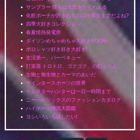
サンプラー 僕らは元気をたくわえる
化粧ポーチが許されるのは小学生までだよね?
四季大好きコレクション
春夏情熱発電所
ダイソンめちゃめちゃ大好きROOM♪
ポロシャツ好き好き大好き!
生活第一、バーベキュー
打楽器 トロトロ、ゴクゴク、のむぷりん。
生物と無生物とカーマのあいだ
ウインタースポーツの世界
モンスターハンターは一日一時間まで
ニーハイソックスのファッションカタログ
ハイボール博識大図鑑
ヨシいろいろ試したい!